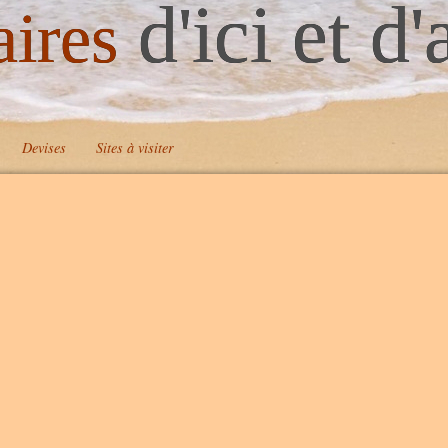
d'ici et d'
aires
Devises
Sites à visiter