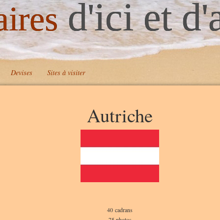
d'ici et d'
aires
Devises
Sites à visiter
Autriche
40 cadrans
75 photos