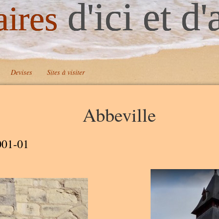
d'ici et d'
aires
Devises
Sites à visiter
Abbeville
A
001-01