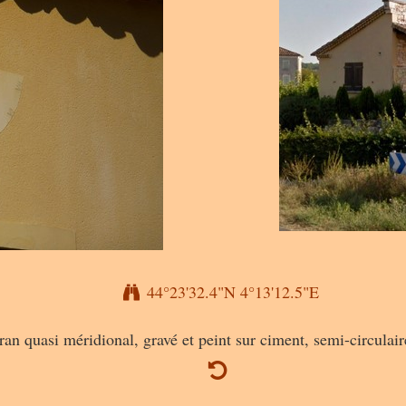
44°23'32.4"N 4°13'12.5"E
i méridional, gravé et peint sur ciment, semi-circulaire, ch