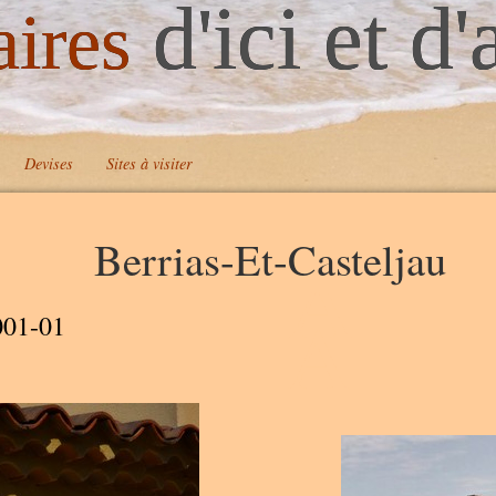
d'ici et d'
aires
Devises
Sites à visiter
Berrias-Et-Casteljau
A
A
001-01