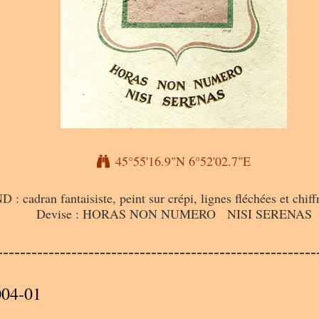
45°55'16.9"N 6°52'02.7"E
adran fantaisiste, peint sur crépi, lignes fléchées et chiffré
Devise : HORAS NON NUMERO NISI SERENAS
A
--------------------------------------------------------
A
004-01