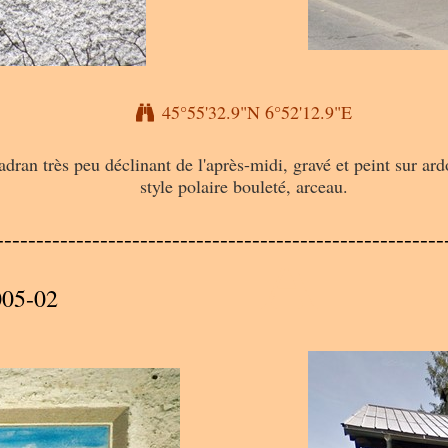
45°55'32.9"N 6°52'12.9"E
adran très peu déclinant de l'après-midi, gravé et peint sur ar
style polaire bouleté, arceau.
A
--------------------------------------------------------
005-02