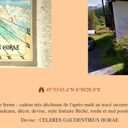
45°53'43.4"N 6°50'28.9"E
me : cadran très déclinant de l'après-midi au tracé incorrect
ndeaux, décor, devise, style linéaire fléché, tordu et mal posi
Devise : CELERES GAUDENTIBUS HORAE