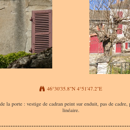
46°30'35.8"N 4°51'47.2"E
e la porte : vestige de cadran peint sur enduit, pas de cadre, p
linéaire.
--------------------------------------------------------