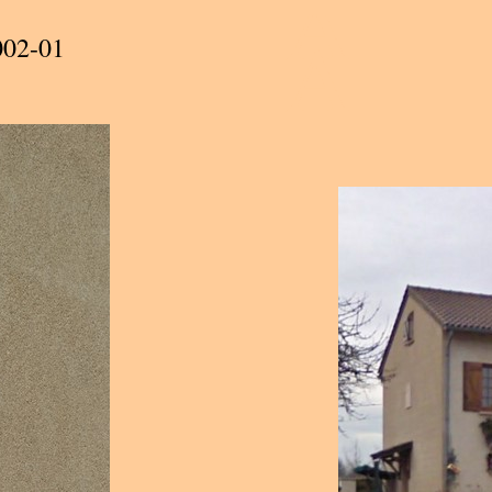
A
A
002-01