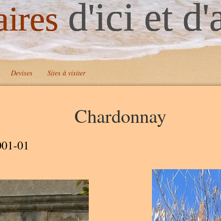
d'ici et d'
aires
Devises
Sites à visiter
Chardonnay
A
001-01