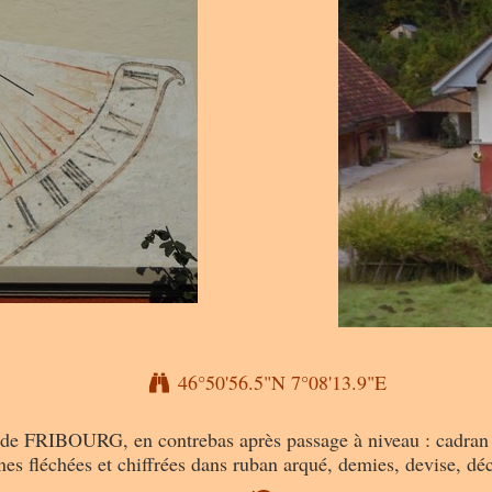
46°50'56.5"N 7°08'13.9"E
RIBOURG, en contrebas après passage à niveau : cadran décl
nes fléchées et chiffrées dans ruban arqué, demies, devise, déco