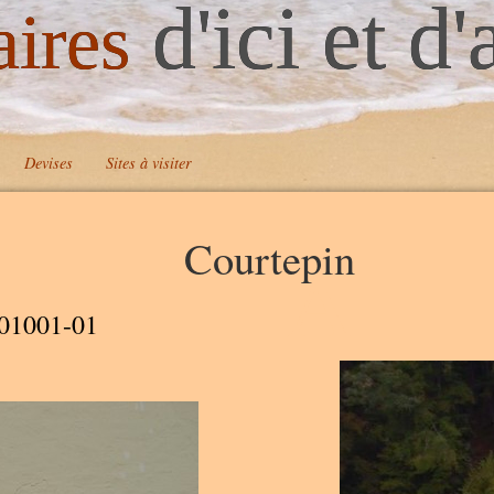
d'ici et d'
aires
Devises
Sites à visiter
Courtepin
A
01001-01