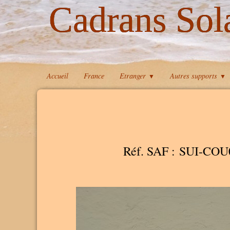
Cadrans Sol
Accueil
France
Etranger
Autres supports
▼
▼
Réf. SAF : SUI-COU