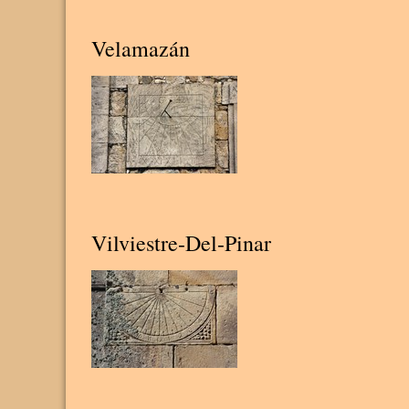
Velamazán
Vilviestre-Del-Pinar