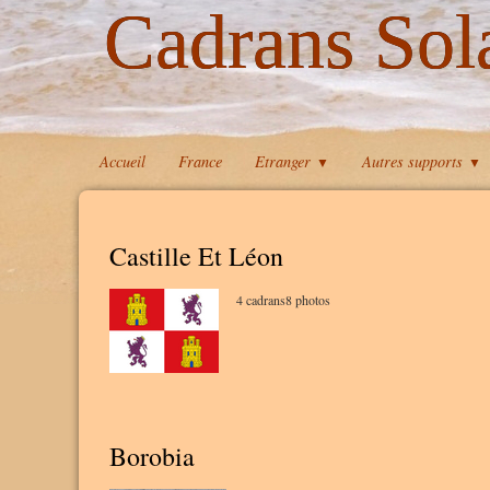
Cadrans Sol
Accueil
France
Etranger
Autres supports
▼
▼
Castille Et Léon
4 cadrans8 photos
Borobia