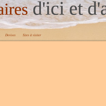
d'ici et d'
aires
Devises
Sites à visiter