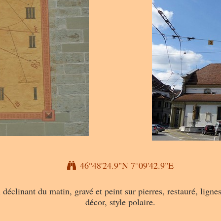
46°48'24.9"N 7°09'42.9"E
éclinant du matin, gravé et peint sur pierres, restauré, lignes 
décor, style polaire.