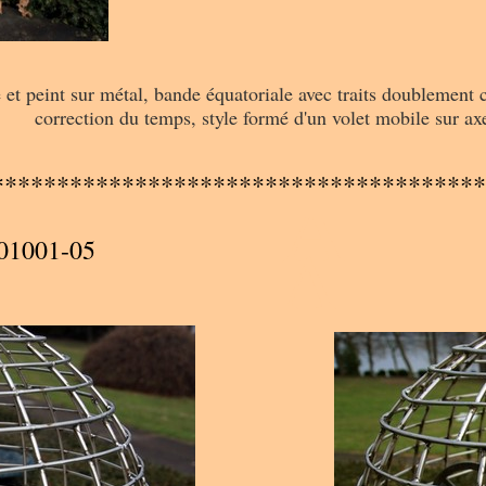
é et peint sur métal, bande équatoriale avec traits doublement c
correction du temps, style formé d'un volet mobile sur ax
A
**************************************
A
01001-05