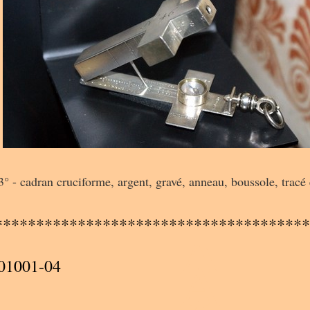
 - cadran cruciforme, argent, gravé, anneau, boussole, tracé éq
A
**************************************
A
01001-04