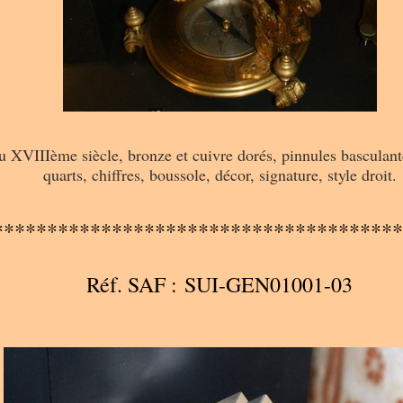
 XVIIIème siècle, bronze et cuivre dorés, pinnules basculant
quarts, chiffres, boussole, décor, signature, style droit.
**************************************
Réf. SAF : SUI-GEN01001-03