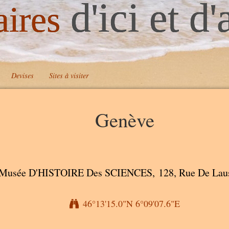
d'ici et d'
aires
Devises
Sites à visiter
Genève
Musée D'HISTOIRE Des SCIENCES, 128, Rue De Lau
46°13'15.0"N 6°09'07.6"E