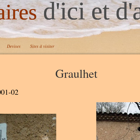
d'ici et d'
aires
Devises
Sites à visiter
Graulhet
A
001-02