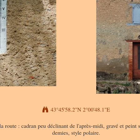
43°45'58.2"N 2°00'48.1"E
oute : cadran peu déclinant de l'après-midi, gravé et peint su
demies, style polaire.