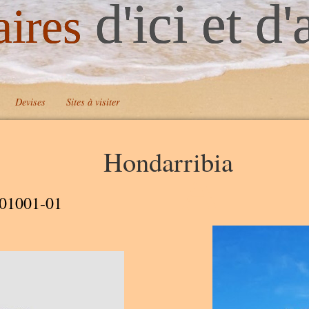
d'ici et d'
aires
Devises
Sites à visiter
Hondarribia
A
01001-01