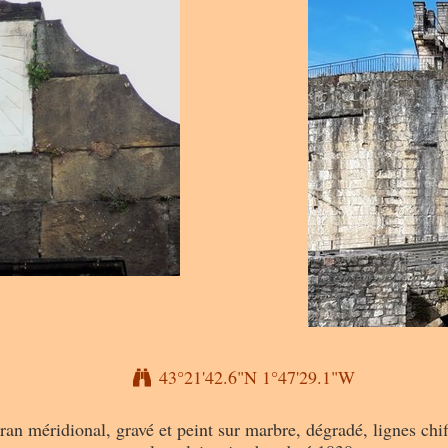
43°21'42.6"N 1°47'29.1"W
ran méridional, gravé et peint sur marbre, dégradé, lignes chif