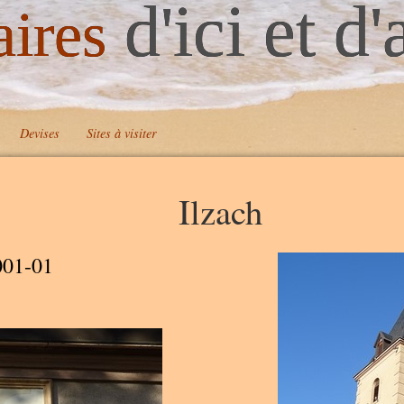
d'ici et d'
aires
Devises
Sites à visiter
Ilzach
001-01