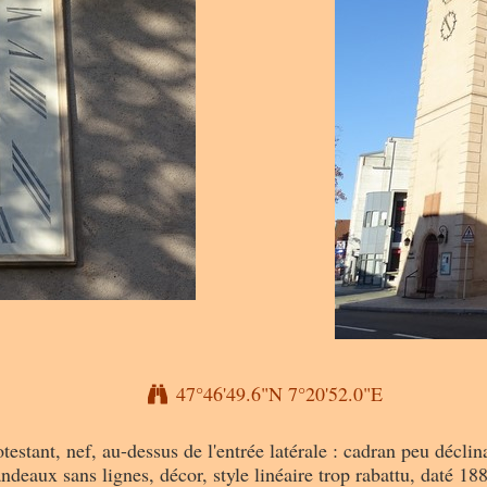
47°46'49.6"N 7°20'52.0"E
stant, nef, au-dessus de l'entrée latérale : cadran peu déclina
ndeaux sans lignes, décor, style linéaire trop rabattu, daté 18