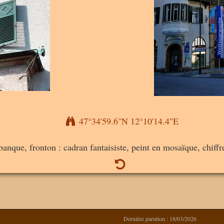
47°34'59.6"N 12°10'14.4"E
banque, fronton : cadran fantaisiste, peint en mosaïque, chiffre
Dernière parution : 18/03/2026