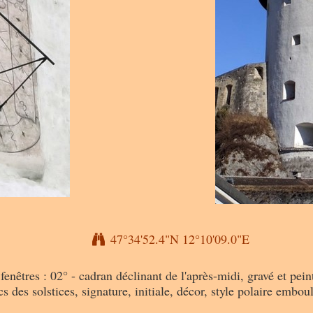
47°34'52.4"N 12°10'09.0"E
 fenêtres : 02° - cadran déclinant de l'après-midi, gravé et pein
cs des solstices, signature, initiale, décor, style polaire emb