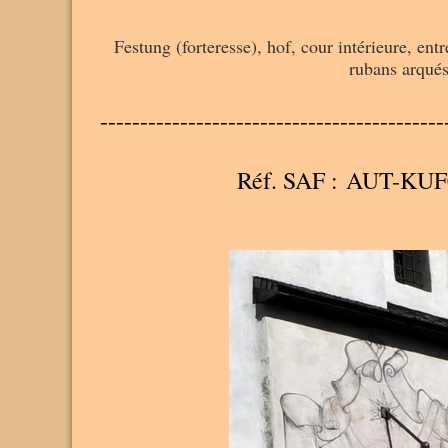
Festung (forteresse), hof, cour intérieure, ent
rubans arqués
-------------------------------------------
Réf. SAF : AUT-KUF