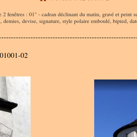
re 2 fenêtres : 01° - cadran déclinant du matin, gravé et peint 
, demies, devise, signature, style polaire emboulé, bipied, d
A
--------------------------------------------------------
A
01001-02