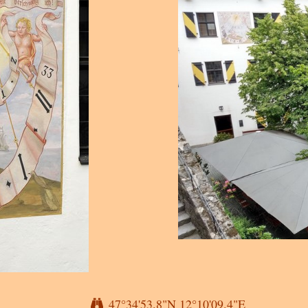
47°34'53.8"N 12°10'09.4"E