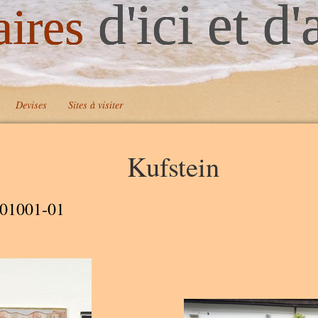
d'ici et d'
aires
Devises
Sites à visiter
Kufstein
A
A
01001-01
A