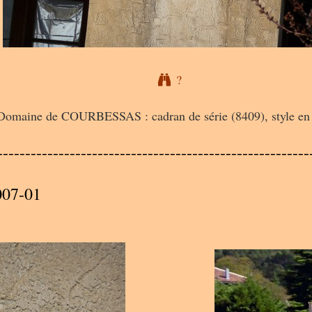
?
Domaine de COURBESSAS : cadran de série (8409), style en 
A
--------------------------------------------------------
007-01