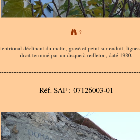
?
tentrional déclinant du matin, gravé et peint sur enduit, ligne
droit terminé par un disque à œilleton, daté 1980.
--------------------------------------------------------
Réf. SAF : 07126003-01