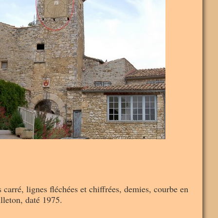
 carré, lignes fléchées et chiffrées, demies, courbe en
illeton, daté 1975.