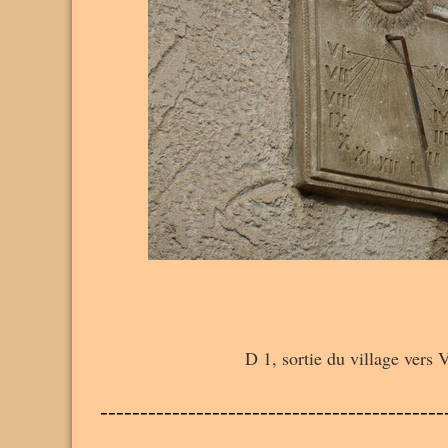
D 1, sortie du village vers
-------------------------------------------