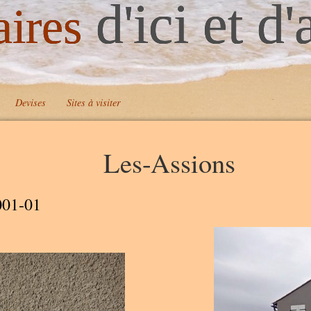
d'ici et d'
aires
Devises
Sites à visiter
Les-Assions
A
001-01