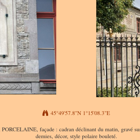
45°49'57.8"N 1°15'08.3"E
a PORCELAINE, façade : cadran déclinant du matin, gravé sur 
demies, décor, style polaire bouleté.