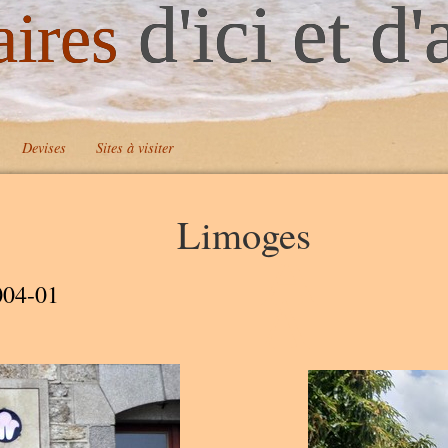
d'ici et d'
aires
Devises
Sites à visiter
Limoges
A
A
004-01