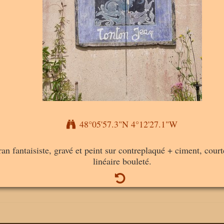
48°05'57.3"N 4°12'27.1"W
ran fantaisiste, gravé et peint sur contreplaqué + ciment, courte
linéaire bouleté.