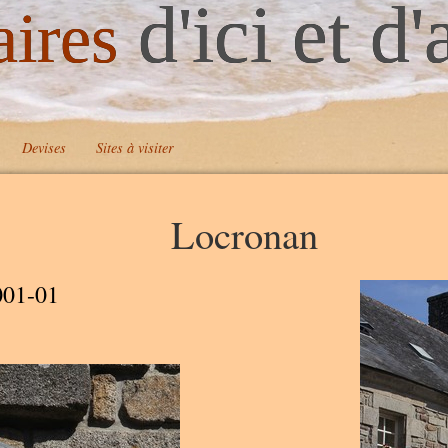
d'ici et d'
aires
Devises
Sites à visiter
Locronan
001-01