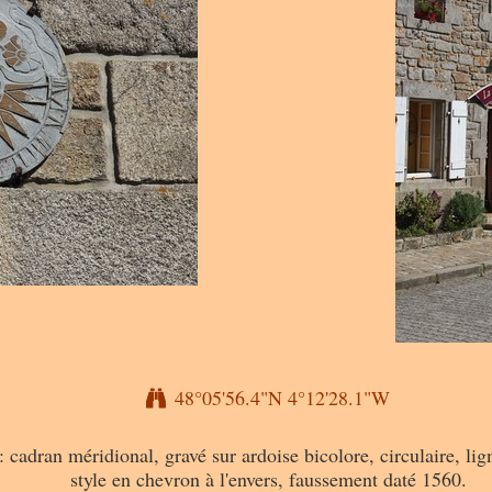
48°05'56.4"N 4°12'28.1"W
: cadran méridional, gravé sur ardoise bicolore, circulaire, li
style en chevron à l'envers, faussement daté 1560.