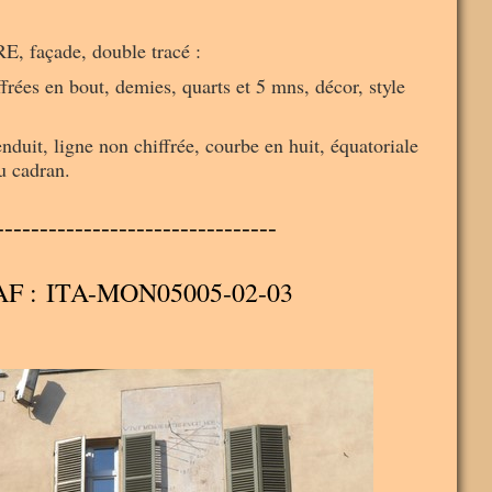
, façade, double tracé :
ffrées en bout, demies, quarts et 5 mns, décor, style
nduit, ligne non chiffrée, courbe en huit, équatoriale
du cadran.
--------------------------------
SAF : ITA-MON05005-02-03