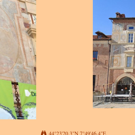
44°23'20.3"N 7°49'46.4"E