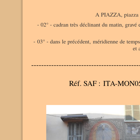
A PIAZZA, piazza M
- 02° - cadran très déclinant du matin, gravé 
- 03° - dans le précédent, méridienne de temps 
et 
-------------------------------------------
Réf. SAF : ITA-MON0