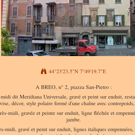
44°23'23.5"N 7°49'19.7"E
A BREO, n° 2, piazza San-Pietro :
midi dit Meridiana Universale, gravé et peint sur enduit, restau
vise, décor, style polaire formé d'une chaîne avec contrepoids,
rès-midi, gravée et peinte sur enduit, ligne fléchée et empennée
jambe.
ès-midi, gravé et peint sur enduit, lignes italiques empennées, 