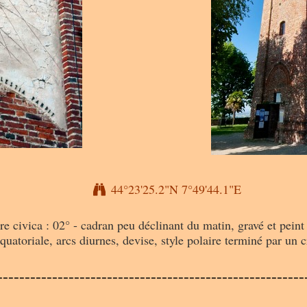
44°23'25.2"N 7°49'44.1"E
civica : 02° - cadran peu déclinant du matin, gravé et peint s
quatoriale, arcs diurnes, devise, style polaire terminé par un c
--------------------------------------------------------