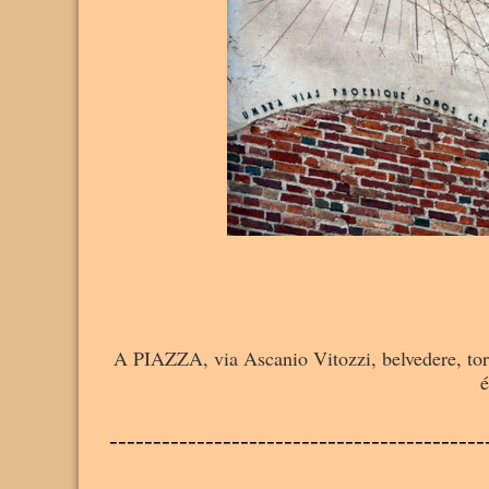
A PIAZZA, via Ascanio Vitozzi, belvedere, torre 
é
-------------------------------------------