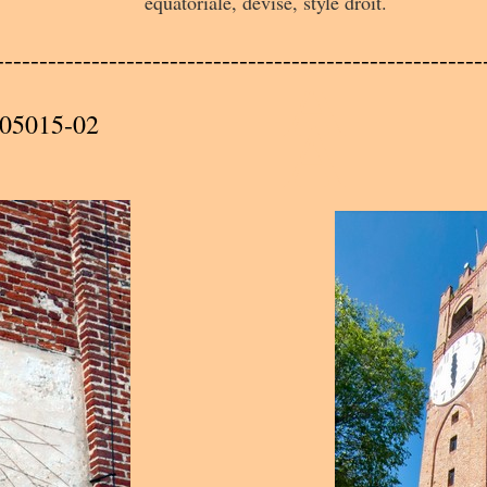
équatoriale, devise, style droit.
A
--------------------------------------------------------
A
05015-02