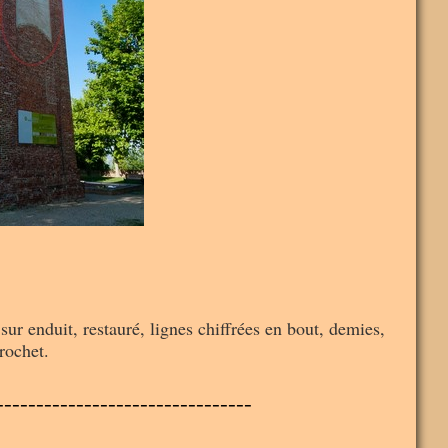
ur enduit, restauré, lignes chiffrées en bout, demies,
rochet.
--------------------------------