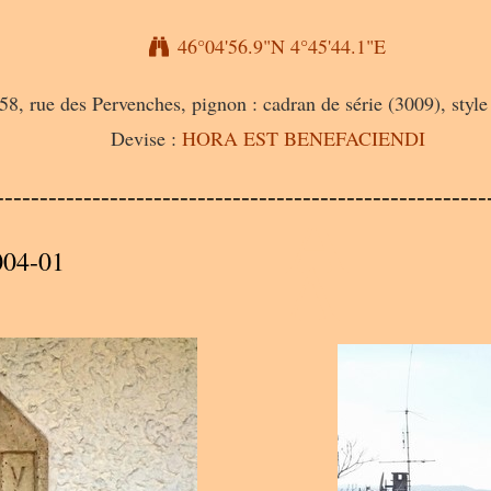
46°04'56.9"N 4°45'44.1"E
58, rue des Pervenches, pignon : cadran de série (3009), style
Devise :
HORA EST BENEFACIENDI
A
--------------------------------------------------------
A
004-01