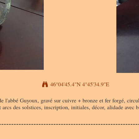
46°04'45.4"N 4°45'34.9"E
e l'abbé Guyoux, gravé sur cuivre + bronze et fer forgé, circula
 arcs des solstices, inscription, initiales, décor, alidade avec
A
--------------------------------------------------------