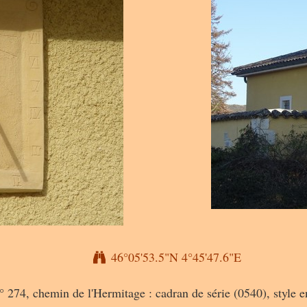
46°05'53.5"N 4°45'47.6"E
° 274, chemin de l'Hermitage : cadran de série (0540), style e