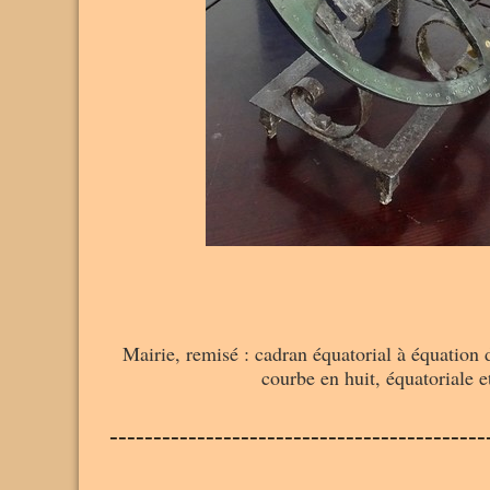
Mairie, remisé : cadran équatorial à équation d
courbe en huit, équatoriale et
-------------------------------------------