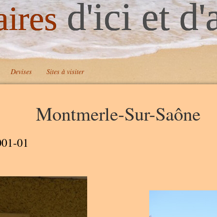
d'ici et d'
aires
Devises
Sites à visiter
Montmerle-Sur-Saône
A
A
001-01