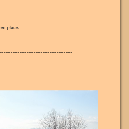
 en place.
--------------------------------