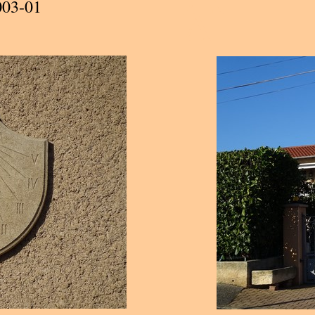
003-01
A