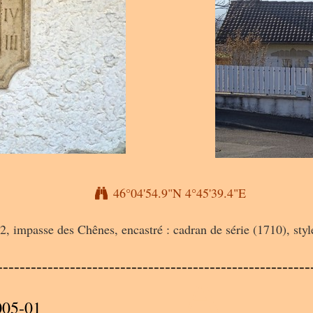
46°04'54.9"N 4°45'39.4"E
2, impasse des Chênes, encastré : cadran de série (1710), styl
A
--------------------------------------------------------
005-01