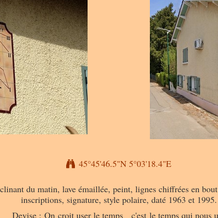
45°45'46.5"N 5°03'18.4"E
inant du matin, lave émaillée, peint, lignes chiffrées en bout, 
inscriptions, signature, style polaire, daté 1963 et 1995.
Devise : On croit user le temps c'est le temps qui nous 