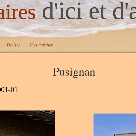
d'ici et d'
aires
Devises
Sites à visiter
Pusignan
A
A
001-01