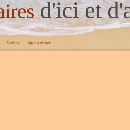
d'ici et d'
aires
Devises
Sites à visiter