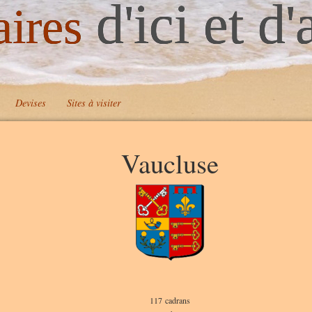
d'ici et d'
aires
Devises
Sites à visiter
Vaucluse
117 cadrans