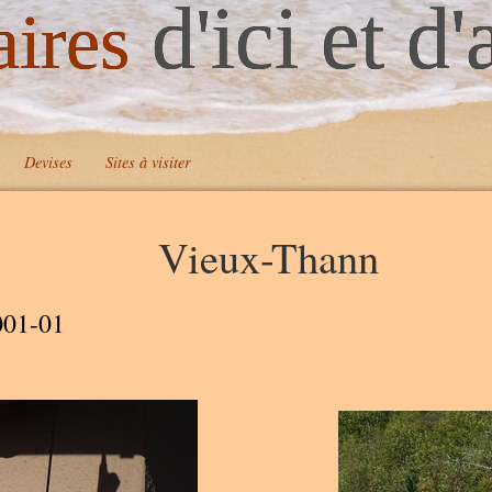
d'ici et d'
aires
Devises
Sites à visiter
Vieux-Thann
A
A
001-01