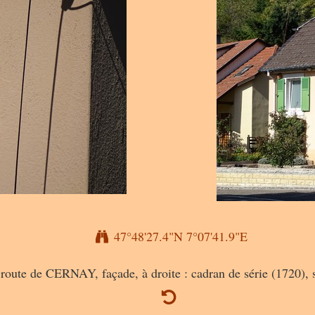
47°48'27.4"N 7°07'41.9"E
route de CERNAY, façade, à droite : cadran de série (1720), s