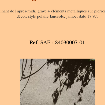
linant de l'après-midi, gravé + éléments métalliques sur pierr
décor, style polaire lancéolé, jambe, daté 17 97.
--------------------------------------------------------
Réf. SAF : 84030007-01