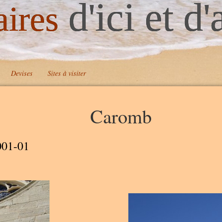
d'ici et d'
aires
Devises
Sites à visiter
Caromb
A
A
001-01